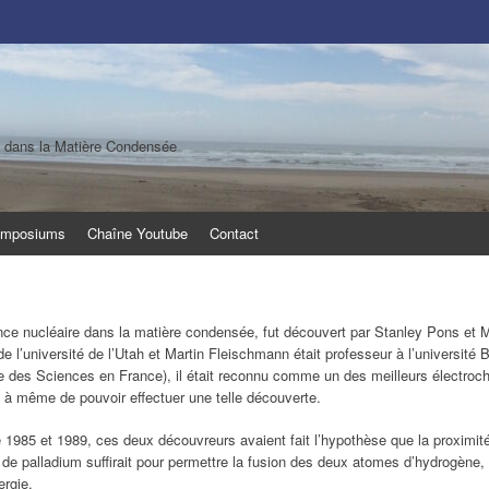
e dans la Matière Condensée
mposiums
Chaîne Youtube
Contact
nce nucléaire dans la matière condensée, fut découvert par Stanley Pons et 
e l’université de l’Utah et Martin Fleischmann était professeur à l’universit
e des Sciences en France), il était reconnu comme un des meilleurs électro
it à même de pouvoir effectuer une telle découverte.
 1985 et 1989, ces deux découvreurs avaient fait l’hypothèse que la proximit
 de palladium suffirait pour permettre la fusion des deux atomes d’hydrogène,
rgie.