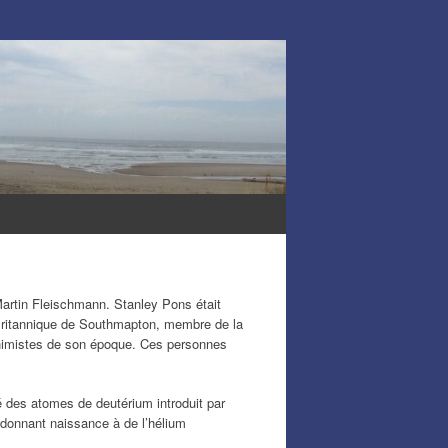
Martin Fleischmann. Stanley Pons était
é Britannique de Southmapton, membre de la
chimistes de son époque. Ces personnes
é des atomes de deutérium introduit par
 donnant naissance à de l’hélium