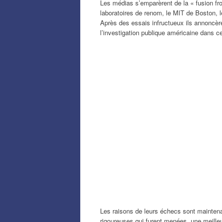
Les médias s’emparèrent de la « fusion fro
laboratoires de renom, le MIT de Boston, l
Après des essais infructueux ils annoncère
l’investigation publique américaine dans c
Les raisons de leurs échecs sont maintena
rigoureuses qui furent menées, une meill