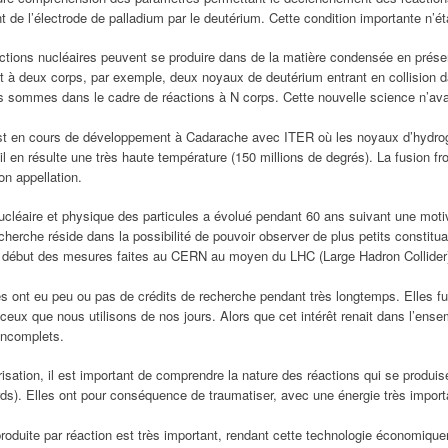
nt de l’électrode de palladium par le deutérium. Cette condition importante n’
actions nucléaires peuvent se produire dans de la matière condensée en prés
t à deux corps, par exemple, deux noyaux de deutérium entrant en collision da
us sommes dans le cadre de réactions à N corps. Cette nouvelle science n’ava
i est en cours de développement à Cadarache avec ITER où les noyaux d’hydro
l en résulte une très haute température (150 millions de degrés). La fusion fr
n appellation.
ucléaire et physique des particules a évolué pendant 60 ans suivant une motiv
recherche réside dans la possibilité de pouvoir observer de plus petits constitu
 début des mesures faites au CERN au moyen du LHC (Large Hadron Collider
s ont eu peu ou pas de crédits de recherche pendant très longtemps. Elles fu
ceux que nous utilisons de nos jours. Alors que cet intérêt renait dans l’ens
incomplets.
risation, il est important de comprendre la nature des réactions qui se produi
rds). Elles ont pour conséquence de traumatiser, avec une énergie très import
produite par réaction est très important, rendant cette technologie économique